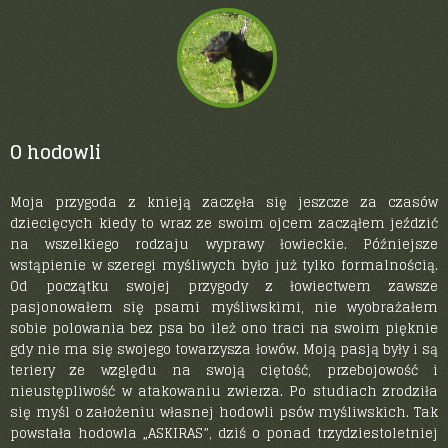
Foksterier krótkowłosy
O hodowli
Łajka rosyjsko –
europejska
Moja przygoda z knieją zaczęła się jeszcze za czasów
dziecięcych kiedy to wraz ze swoim ojcem zacząłem jeździć
na wszelkiego rodzaju wyprawy łowieckie. Późniejsze
wstąpienie w szeregi myśliwych było już tylko formalnością.
Posokowiec bawarski
Od początku swojej przygody z łowiectwem zawsze
pasjonowałem się psami myśliwskimi, nie wyobrażałem
sobie polowania bez psa bo ileż ono traci na swoim pięknie
gdy nie ma się swojego towarzysza łowów. Moją pasją były i są
teriery ze względu na swoją ciętość, przebojowość i
nieustępliwość w atakowaniu zwierza. Po studiach zrodziła
się myśl o założeniu własnej hodowli psów myśliwskich. Tak
powstała hodowla „ASKIRAS”, dziś o ponad trzydziestoletniej