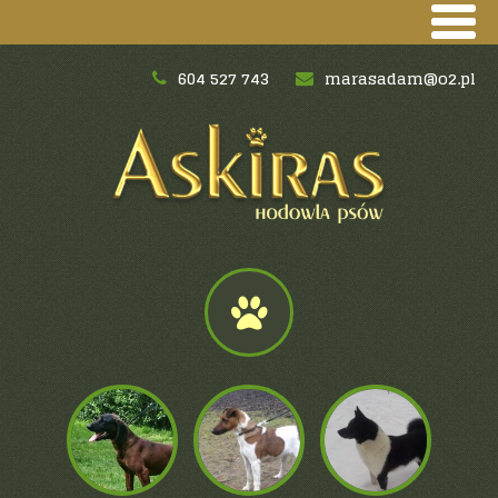
604 527 743
marasadam@o2.pl
Hodowane rasy:
Niemiecki terier
myśliwski